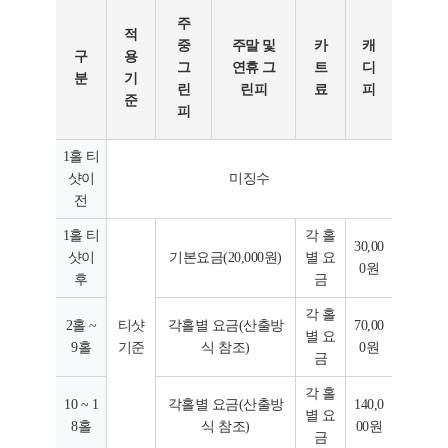
주
적
중
주말 및
카
캐
구
용
그
연휴 그
트
디
분
기
린
린피
료
피
준
피
1홀 티
샷이
미징수
전
1홀 티
각 홀
30,00
샷이
기본요금(20,000원)
별 요
0원
후
금
각 홀
2홀 ~
티샷
각홀별 요금(산출방
70,00
별 요
9홀
기준
식 참조)
0원
금
각 홀
10 ~ 1
각홀별 요금(산출방
140,0
별 요
8홀
식 참조)
00원
금