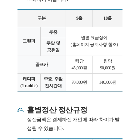
구분
9홀
18홀
주중
월별 요금상이
그린피
주말 및
(홈페이지 공지사항 참조)
공휴일
팀당
팀당
골프카
45,000원
90,000원
캐디피
주중, 주말
70,000원
140,000원
(1 caddie)
전시간대
홀별정산 정산규정
정산금액은 결제하신 개인에 따라 차이가 발
생될 수 있습니다.